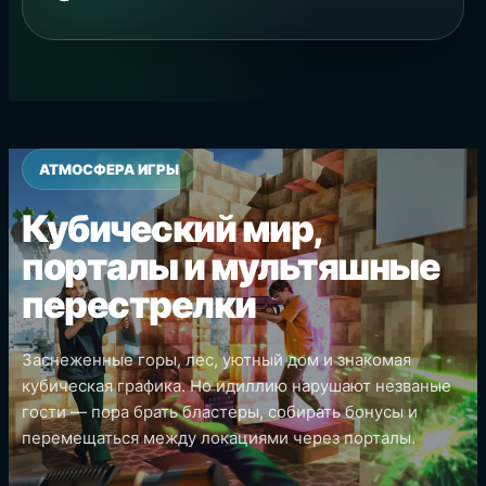
АТМОСФЕРА ИГРЫ
Кубический мир,
порталы и мультяшные
перестрелки
Заснеженные горы, лес, уютный дом и знакомая
кубическая графика. Но идиллию нарушают незваные
гости — пора брать бластеры, собирать бонусы и
перемещаться между локациями через порталы.