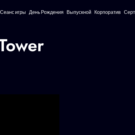
Сеанс игры
День Рождения
Выпускной
Корпоратив
Сер
 Tower