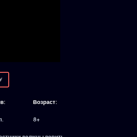
У
в:
Возраст:
л.
8+
частники должны ловить